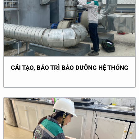
CẢI TẠO, BẢO TRÌ BẢO DƯỠNG HỆ THỐNG