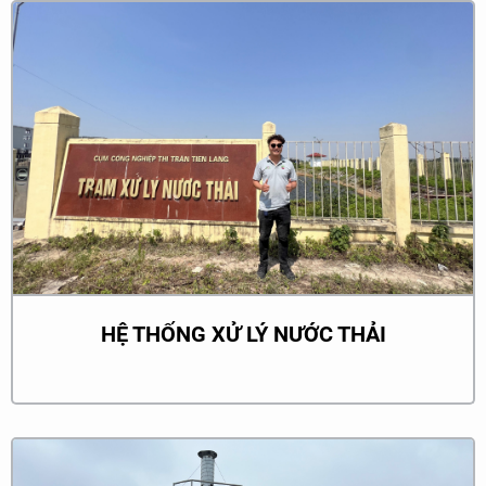
HỆ THỐNG XỬ LÝ NƯỚC THẢI