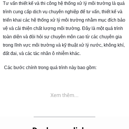
Tư vấn thiết kế và thi công hệ thống xử lý môi trường là quá
trình cung cấp dịch vụ chuyên nghiệp để tư vấn, thiết kế và
triển khai các hệ thống xử lý môi trường nhằm mục đích bảo
vệ và cải thiện chất lượng môi trường. Đây là một quá trình
toàn diện và đòi hỏi sự chuyên môn cao từ các chuyên gia
trong lĩnh vực môi trường và kỹ thuật xử lý nước, không khí,
đất đai, và các tác nhân ô nhiễm khác.
Các bước chính trong quá trình này bao gồm:
1. Định rõ nhu cầu: Đầu tiên, tư vấn viên sẽ tìm hiểu và
đánh giá nhu cầu cụ thể của khách hàng, bao gồm mục tiêu
Xem thêm...
xử lý môi trường, quy mô dự án, nguồn gốc ô nhiễm, yêu
cầu pháp lý và các yếu tố khác.
2. Phân tích và đánh giá: Sau khi hiểu rõ nhu cầu, các