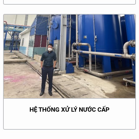
trường.
Quá trình này đòi hỏi sự hợp tác chặt chẽ giữa các chuyên
gia và khách hàng để đạt được kết quả tối ưu và mang lại
lợi ích lâu dài cho môi trường và cộng đồng xung quanh.
HỆ THỐNG XỬ LÝ NƯỚC CẤP