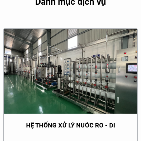
Danh mục dịch vụ
chuyên gia sẽ tiến hành phân tích và đánh giá tình trạng môi
trường hiện tại, xác định các vấn đề cần giải quyết và các
yếu tố ảnh hưởng.
3. Thiết kế hệ thống: Dựa trên thông tin từ bước trên,
chuyên gia sẽ tiến hành thiết kế hệ thống xử lý môi trường
phù hợp, bao gồm lựa chọn công nghệ xử lý, thiết bị cần sử
dụng, quy trình hoạt động, và các yếu tố kỹ thuật khác.
4. Lập kế hoạch triển khai: Sau khi hoàn thành thiết kế, đội
ngũ sẽ lập kế hoạch triển khai dự án, bao gồm việc cung
cấp vật liệu, lập trình hệ thống, kiểm tra và hiệu chuẩn.
5. Thi công và vận hành: Cuối cùng là giai đoạn thi công và
vận hành hệ thống xử lý môi trường theo thiết kế đã được
HỆ THỐNG XỬ LÝ NƯỚC RO - DI
phê duyệt. Đây là giai đoạn quan trọng để đảm bảo hệ thống
hoạt động hiệu quả và đáp ứng được các tiêu chuẩn môi